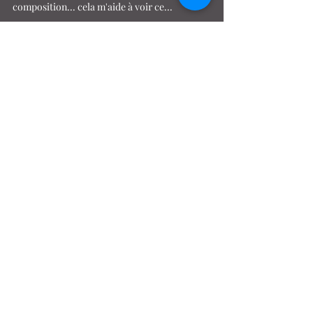
Jour 3 - 3 septembre 2014
3me journée de travail... J'aime voir mon travail à
l'envers, afin de voir comment se comporte la
composition... cela m'aide à voir ce...