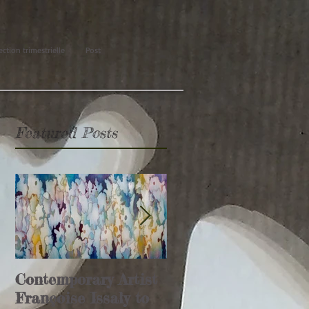
ection trimestrielle
Post
Featured Posts
Contemporary Artist
Glamour Affair
Françoise Issaly to
article (Italie)