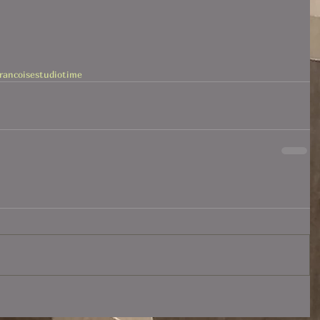
francoisestudiotime