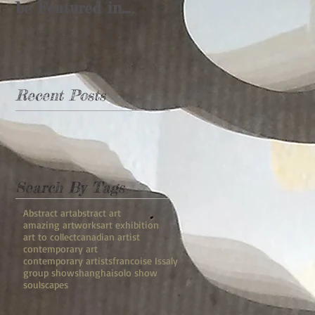
be Featured in
Shanghai's
"Rebuilding the
Landscape"
Recent Posts
Search By Tags
Abstract art
abstract art
amazing artworks
art exhibition
art to collect
canadian artist
contemporary art
contemporary artists
francoise Issaly
group show
shanghai
solo show
soulscapes