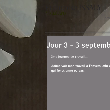
Francoise ISSALY
Visual Arts
Acc
Jour 3 - 3 septem
3me journée de travail... 
J'aime voir mon travail à l'envers, afin
qui fonctionne ou pas.