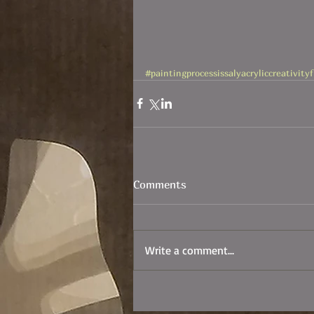
#paintingprocessissalyacryliccreativity
Comments
Write a comment...