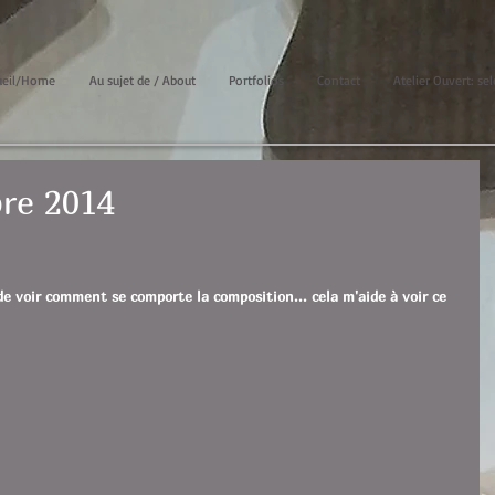
ueil/Home
Au sujet de / About
Portfolios
Contact
Atelier Ouvert: sel
bre 2014
 de voir comment se comporte la composition... cela m'aide à voir ce 