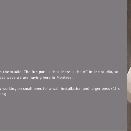
 the studio. The fun part is that there is the AC in the studio, so 
 heat wave we are having here in Montreal.
 working on small ones for a wall installation and larger ones (41 x 
ing. 
 