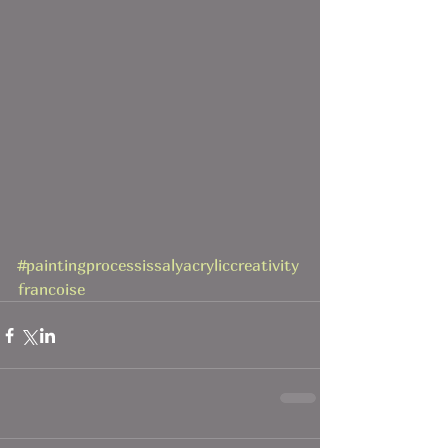
#paintingprocessissalyacryliccreativity
francoise