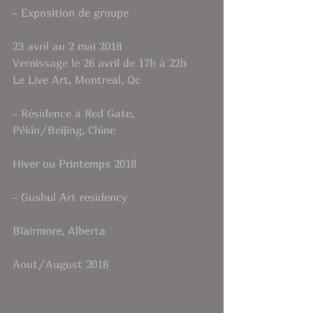
- Exposition de groupe 
23 avril au 2 mai 2018
Vernissage le 26 avril de 17h à 22h
Le Live Art, Montreal, Qc
- Résidence à Red Gate, 
Pékin/Beijing, Chine
Hiver ou Printemps 2018
- Gushul Art residency  
Blairmore, Alberta
Aout/August 2018