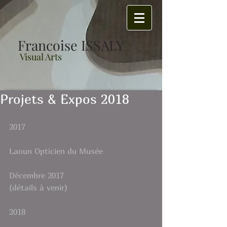
Francoise ISSALY
Visual Arts
Projets & Expos 2018
2017
Laoun Opticien du Musée
Décembre 2017
(détails à venir)
2018