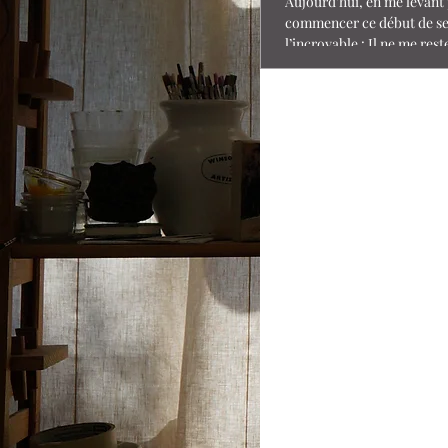
Aujourd’hui, en me levant
commencer ce début de sem
l’incroyable : Il ne me rest
jours ici à Xiamen....