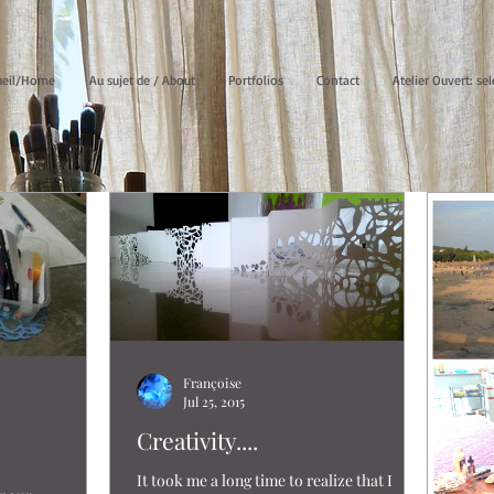
ueil/Home
Au sujet de / About
Portfolios
Contact
Atelier Ouvert: sel
Françoise
Jul 25, 2015
Creativity....
It took me a long time to realize that I