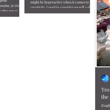
 pour
might be hyperactive when it comes to
aine, je réalise
creativity. I used to consider myself a slow
e plus que 15
productive...
Tro
the
(Engl