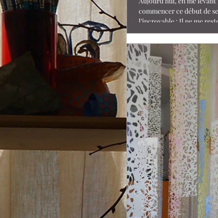
Aujourd’hui, en me levant
commencer ce début de sem
l’incroyable : Il ne me rest
jours ici à Xiamen....