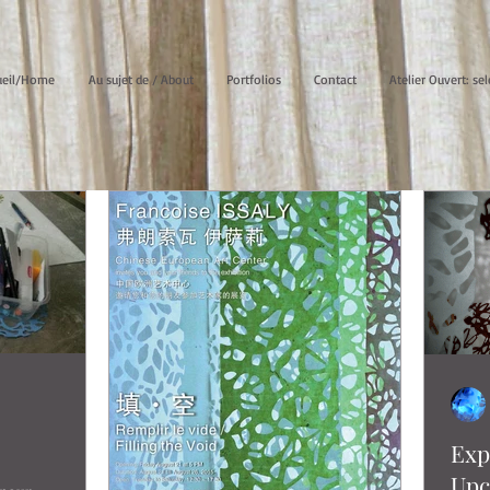
ueil/Home
Au sujet de / About
Portfolios
Contact
Atelier Ouvert: sel
Exp
Upc