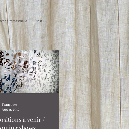
ection trimestrielle
Post
Françoise
Aug 11, 2015
ositions à venir /
oming shows