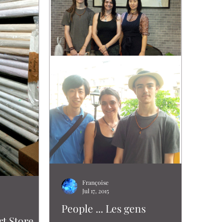
Françoise
Jul 17, 2015
People ... Les gens
rt Store