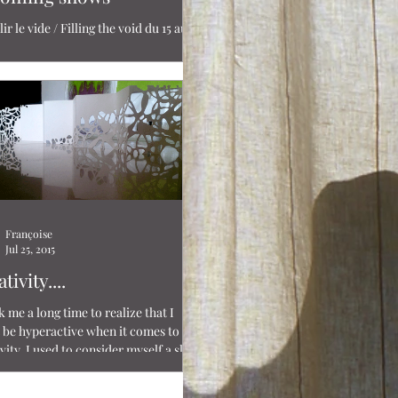
 Filling the void du 15 au 22
2015 August21-26 Chinese European
enter (CEAC) Xiamen, Fujian, P.R.
...
Françoise
Jul 25, 2015
tivity....
k me a long time to realize that I
 be hyperactive when it comes to
nsider myself a slow
ctive...