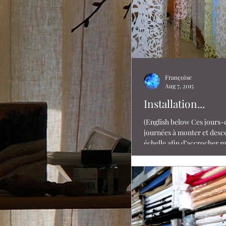
Françoise
Aug 7, 2015
Installation...
(English below Ces jours-c
journées à monter et des
échelle afin d’accrocher m
plafond et faire...