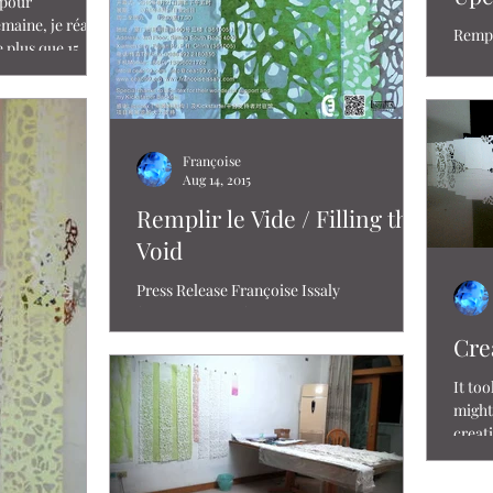
 pour
aine, je réalise
Remplir le vide /
e plus que 15
aout 
Art C
China
Françoise
Aug 14, 2015
Remplir le Vide / Filling the
Void
Press Release Françoise Issaly
(Canada/France) Remplir le Vide/Filling
the Void Duration: August 21 till August 26,
Crea
2015 Open: Tuesday...
It too
might
creativity. I used to co
produ