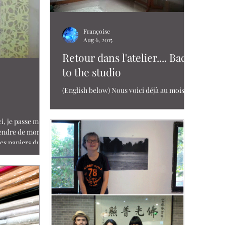
Françoise
Aug 6, 2015
Retour dans l'atelier.... Back
to the studio
(English below) Nous voici déjà au mois
d’Aout. Depuis mon retour de Shanghai,
j’ai beaucoup de difficulté à me connecter
i, je passe mes
et à mettre à...
cendre de mon
es papiers du