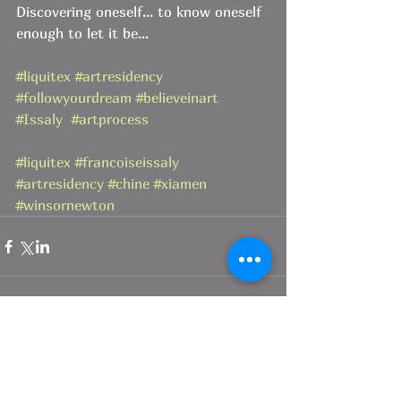
Discovering oneself... to know oneself 
enough to let it be... 
#liquitex
#artresidency
#followyourdream
#believeinart
#Issaly
#artprocess
#liquitex
#francoiseissaly
#artresidency
#chine
#xiamen
#winsornewton
Comments